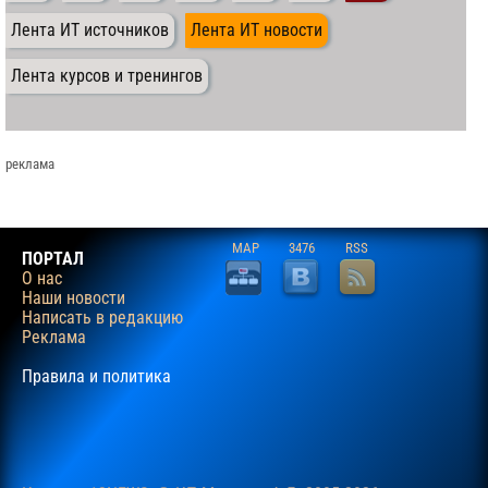
Лента ИТ источников
Лента ИТ новости
Лента курсов и тренингов
реклама
MAP
3476
RSS
ПОРТАЛ
О нас
Наши новости
Написать в редакцию
Реклама
Правила и политика