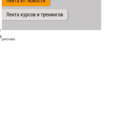
Лента ИТ новости
Лента курсов и тренингов
я
е
реклама