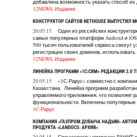
добавлена возможность указать способ их до
12NEWS, Издание
КОНСТРУКТОР САЙТОВ NETHOUSE ВЫПУСТИЛ 
20.05.15
Один из российских конструкто
самых популярных платформ Android и iOS
500 тысяч пользователей сервиса смогут у
регистрации своих доменов, использовать с
12NEWS, Издание
ЛИНЕЙКА ПРОГРАММ «1С:CRM» РЕДАКЦИИ 2.0 
20.05.15
«1С-Рарус» совместно с компан
Казахстана. Линейка программ разработан
управляемого приложения, что позволяет р
функциональности. Включены популярные о
1C-Рарус
КОМПАНИЯ «ГАЗПРОМ ДОБЫЧА НАДЫМ» АВТОМ
ПРОДУКТА «LANDOCS: АРХИВ»
20.05.15
Специалисты компании ЛАНИТ со