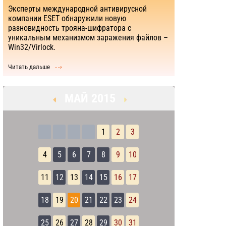
Эксперты международной антивирусной
компании ESET обнаружили новую
разновидность трояна-шифратора с
уникальным механизмом заражения файлов –
Win32/Virlock.
Читать дальше
МАЙ 2015
1
2
3
4
5
6
7
8
9
10
11
12
13
14
15
16
17
18
19
20
21
22
23
24
25
26
27
28
29
30
31