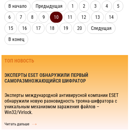
В начало
Предыдущая
1
2
3
4
5
6
7
8
9
10
11
12
13
14
15
16
17
18
19
20
Следущая
В конец
ТОП НОВОСТЬ
ЭКСПЕРТЫ ESET ОБНАРУЖИЛИ ПЕРВЫЙ
САМОРАЗМНОЖАЮЩИЙСЯ ШИФРАТОР
Эксперты международной антивирусной компании ESET
обнаружили новую разновидность трояна-шифратора с
уникальным механизмом заражения файлов –
Win32/Virlock.
Читать дальше