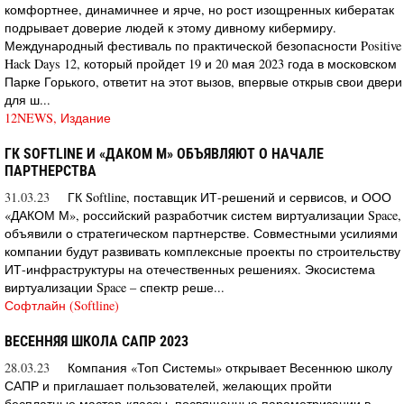
комфортнее, динамичнее и ярче, но рост изощренных кибератак
подрывает доверие людей к этому дивному кибермиру.
Международный фестиваль по практической безопасности Positive
Hack Days 12, который пройдет 19 и 20 мая 2023 года в московском
Парке Горького, ответит на этот вызов, впервые открыв свои двери
для ш...
12NEWS, Издание
ГК SOFTLINE И «ДАКОМ М» ОБЪЯВЛЯЮТ О НАЧАЛЕ
ПАРТНЕРСТВА
31.03.23
ГК Softline, поставщик ИТ-решений и сервисов, и ООО
«ДАКОМ М», российский разработчик систем виртуализации Space,
объявили о стратегическом партнерстве. Совместными усилиями
компании будут развивать комплексные проекты по строительству
ИТ-инфраструктуры на отечественных решениях. Экосистема
виртуализации Space – спектр реше...
Софтлайн (Softline)
ВЕСЕННЯЯ ШКОЛА САПР 2023
28.03.23
Компания «Топ Системы» открывает Весеннюю школу
САПР и приглашает пользователей, желающих пройти
бесплатные мастер-классы, посвященные параметризации в