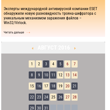
Эксперты международной антивирусной компании ESET
обнаружили новую разновидность трояна-шифратора с
уникальным механизмом заражения файлов –
Win32/Virlock.
Читать дальше
АВГУСТ 2016
1
2
3
4
5
6
7
8
9
10
11
12
13
14
15
16
17
18
19
20
21
22
23
24
25
26
27
28
29
30
31