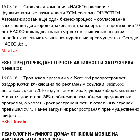
16.08.16
Страховая компания «НАСКО» расширяет
функциональные возможности ECM-системы DIRECTUM.
Автоматизирован еще один бизнес-процесс – согласование
заключения договоров страхования транспорта. На протяжении 20
лет НАСКО последовательно укрепляет рыночные позиции,
нарабатывая значительные конкурентные преимущества. Сегодня
НАСКО &n...
МайТэк
ESET ПРЕДУПРЕЖДАЕТ О РОСТЕ АКТИВНОСТИ ЗАГРУЗЧИКА
NEMUCOD
16.08.16
Троянская программа а Nemucod распространяет
бэкдор Kovter, кликающий по рекламным ссылкам. Nemucod
использовался в 2016 году в нескольких крупных киберкампаниях.
Его доля достигала 24% в общемировом объеме вредоносных
программ, а уровень распространенности в отдельных странах
превышал 50%. Ранее загрузчик распространял преимущественно
шифра...
ESET Russia
ТЕХНОЛОГИИ «УМНОГО ДОМА» ОТ IRIDIUM MOBILE НА
ВЫСТАВКЕ «ПТА-УРАЛ 2016»