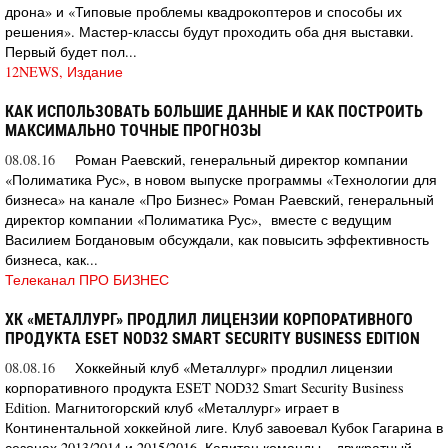
дрона» и «Типовые проблемы квадрокоптеров и способы их
решения». Мастер-классы будут проходить оба дня выставки.
Первый будет пол...
12NEWS, Издание
КАК ИСПОЛЬЗОВАТЬ БОЛЬШИЕ ДАННЫЕ И КАК ПОСТРОИТЬ
МАКСИМАЛЬНО ТОЧНЫЕ ПРОГНОЗЫ
08.08.16
Роман Раевский, генеральный директор компании
«Полиматика Рус», в новом выпуске программы «Технологии для
бизнеса» на канале «Про Бизнес» Роман Раевский, генеральный
директор компании «Полиматика Рус», вместе с ведущим
Василием Богдановым обсуждали, как повысить эффективность
бизнеса, как...
Телеканал ПРО БИЗНЕС
ХК «МЕТАЛЛУРГ» ПРОДЛИЛ ЛИЦЕНЗИИ КОРПОРАТИВНОГО
ПРОДУКТА ESET NOD32 SMART SECURITY BUSINESS EDITION
08.08.16
Хоккейный клуб «Металлург» продлил лицензии
корпоративного продукта ESET NOD32 Smart Security Business
Edition. Магнитогорский клуб «Металлург» играет в
Континентальной хоккейной лиге. Клуб завоевал Кубок Гагарина в
сезонах 2013/2014 и 2015/2016. Капитан команды – двукратный