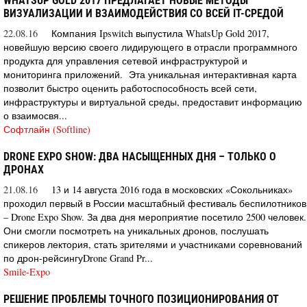
WHATSUP GOLD 2017 ПРЕДЛАГАЕТ НОВЫЕ МЕТОДЫ
ВИЗУАЛИЗАЦИИ И ВЗАИМОДЕЙСТВИЯ СО ВСЕЙ IT-СРЕДОЙ
22.08.16
Компания Ipswitch выпустила WhatsUp Gold 2017,
новейшую версию своего лидирующего в отрасли программного
продукта для управления сетевой инфраструктурой и
мониторинга приложений. Эта уникальная интерактивная карта
позволит быстро оценить работоспособность всей сети,
инфраструктуры и виртуальной среды, предоставит информацию
о взаимосвя...
Софтлайн (Softline)
DRONE EXPO SHOW: ДВА НАСЫЩЕННЫХ ДНЯ – ТОЛЬКО О
ДРОНАХ
21.08.16
13 и 14 августа 2016 года в московских «Сокольниках»
проходил первый в России масштабный фестиваль беспилотников
– Drone Expo Show. За два дня мероприятие посетило 2500 человек.
Они смогли посмотреть на уникальных дронов, послушать
спикеров лектория, стать зрителями и участниками соревнований
по дрон-рейсингуDrone Grand Pr...
Smile-Expo
РЕШЕНИЕ ПРОБЛЕМЫ ТОЧНОГО ПОЗИЦИОНИРОВАНИЯ ОТ