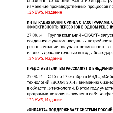
связи и it-технологий. Развитие инфрастру
изменение производственных процессов по
12NEWS, Издание
ИНТЕГРАЦИЯ МОНИТОРИНГА С ТАХОГРАФАМИ: 
ЭФФЕКТИВНОСТЬ ПЕРЕВОЗОК В ОДНОМ РЕШЕН
27.08.14
Группа компаний «СКАУТ» запуск
созданное с учетом насущных потребностей
рынок компании получают возможность в ко
извлечь дополнительные выгоды благодаря 
12NEWS, Издание
ПРЕДСТАВИТЕЛИ IBM РАССКАЖУТ О ВНЕДРЕН
27.08.14
С 15 по 17 октября в МВДЦ «Си
технологий «itCOM-2014» вниманию бизне
в области it-технологий. В этом году учас
программа, которая включает в себя конфе
12NEWS, Издание
«ОНЛАНТА» ПОДДЕРЖИВАЕТ СИСТЕМЫ РОССИЙ