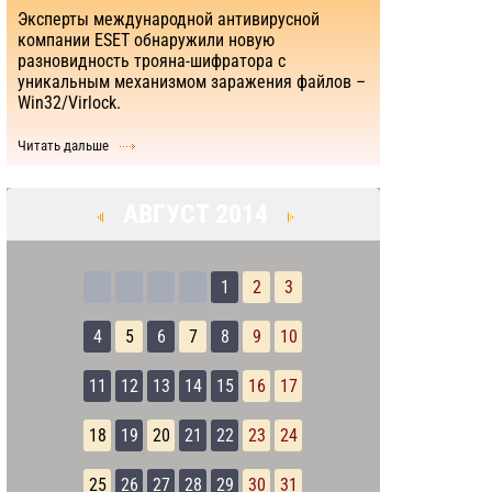
Эксперты международной антивирусной
компании ESET обнаружили новую
разновидность трояна-шифратора с
уникальным механизмом заражения файлов –
Win32/Virlock.
Читать дальше
АВГУСТ 2014
1
2
3
4
5
6
7
8
9
10
11
12
13
14
15
16
17
18
19
20
21
22
23
24
25
26
27
28
29
30
31