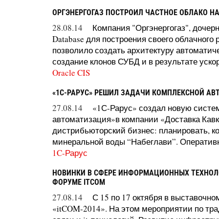
ОРГЭНЕРГОГАЗ ПОСТРОИЛ ЧАСТНОЕ ОБЛАКО Н
28.08.14
Компания "Оргэнергогаз", дочер
Database для построения своего облачного р
позволило создать архитектуру автоматиче
создание клонов СУБД и в результате ускор
Oracle CIS
«1С-РАРУС» РЕШИЛ ЗАДАЧИ КОМПЛЕКСНОЙ АВ
27.08.14
«1С-Рарус» создал новую систем
автоматизация»в компании «Доставка Кавк
дистрибьюторский бизнес: планировать, к
минеральной воды “Набеглави”. Оперативна
1C-Рарус
НОВИНКИ В СФЕРЕ ИНФОРМАЦИОННЫХ ТЕХНОЛ
ФОРУМЕ ITCOM
27.08.14
С 15 по 17 октября в выставочн
«itCOM-2014». На этом мероприятии по тр