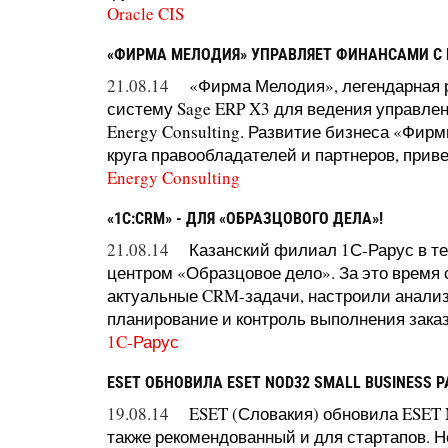
Oracle CIS
«ФИРМА МЕЛОДИЯ» УПРАВЛЯЕТ ФИНАНСАМИ С
21.08.14
«Фирма Мелодия», легендарная 
систему Sage ERP X3 для ведения управлен
Energy Consulting. Развитие бизнеса «Фи
круга правообладателей и партнеров, привел
Energy Consulting
«1С:СRM» - ДЛЯ «ОБРАЗЦОВОГО ДЕЛА»!
21.08.14
Казанский филиал 1С-Рарус в т
центром «Образцовое дело». За это время
актуальные CRM-задачи, настроили анализ
планирование и контроль выполнения заказо
1C-Рарус
ESET ОБНОВИЛА ESET NOD32 SMALL BUSINESS P
19.08.14
ESET (Словакия) обновила ESET N
также рекомендованный и для стартапов. Н