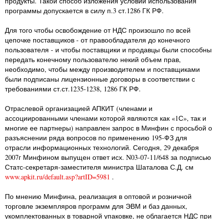
продукты. Такой способ изложения условий использования
программы допускается в силу п.3 ст.1286 ГК РФ.
Для того чтобы освобождение от НДС произошло по всей
цепочке поставщиков - от правообладателя до конечного
пользователя - и чтобы поставщики и продавцы были способны
передать конечному пользователю некий объем прав,
необходимо, чтобы между производителем и поставщиками
были подписаны лицензионные договоры в соответствии с
требованиями ст.ст.1235-1238, 1286 ГК РФ.
Отраслевой организацией АПКИТ (членами и
ассоциированными членами которой являются как «1С», так и
многие ее партнеры) направлен запрос в Минфин с просьбой о
разъяснении ряда вопросов по применению 195-ФЗ для
отрасли информационных технологий. Сегодня, 29 декабря
2007г Минфином выпущен ответ исх. N03-07-11/648 за подписью
Статс-секретаря-заместителя министра Шаталова С.Д.
см
www.apkit.ru/default.asp?artID=5981
.
По мнению Минфина, реализация в оптовой и розничной
торговле экземпляров программ для ЭВМ и баз данных,
укомплектованных в товарной упаковке, не облагается НДС при