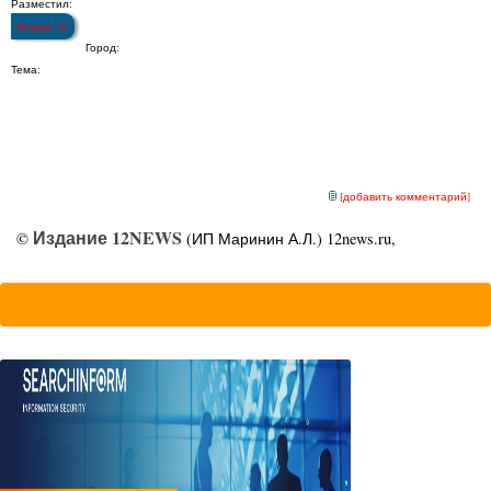
Разместил:
Фирма 1С
Город:
Тема:
[добавить комментарий]
Издание 12NEWS
©
(ИП Маринин А.Л.) 12news.ru,