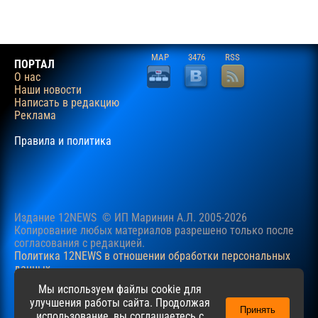
MAP
3476
RSS
ПОРТАЛ
О нас
Наши новости
Написать в редакцию
Реклама
Правила и политика
Издание 12NEWS © ИП Маринин А.Л. 2005-2026
Копирование любых материалов разрешено только после
согласования c редакцией.
Политика 12NEWS в отношении обработки персональных
данных
Наш сайт использует файлы cookie для учучшения
Мы используем файлы cookie для
пользовательского опыта. Продолжая просматривать сайт,
улучшения работы сайта. Продолжая
Принять
вы соглашаетесь с нашей
Политикой
в отношении файлов
использование, вы соглашаетесь с