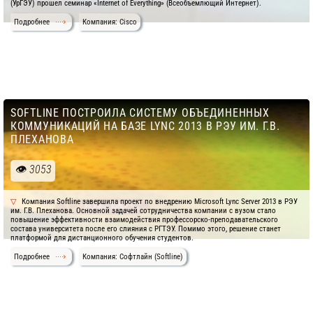
(УрГЭУ) прошел семинар «Internet of Everything» (Всеобъемлющий Интернет).
Подробнее
Компания: Cisco
SOFTLINE ПОСТРОИЛА СИСТЕМУ ОБЪЕДИНЕННЫХ
КОММУНИКАЦИЙ НА БАЗЕ LYNC 2013 В РЭУ ИМ. Г.В.
ПЛЕХАНОВА
3053
Компания Softline завершила проект по внедрению Microsoft Lync Server 2013 в РЭУ
им. Г.В. Плеханова. Основной задачей сотрудничества компании с вузом стало
повышение эффективности взаимодействия профессорско-преподавательского
состава университета после его слияния с РГТЭУ. Помимо этого, решение станет
платформой для дистанционного обучения студентов.
Подробнее
Компания: Софтлайн (Softline)