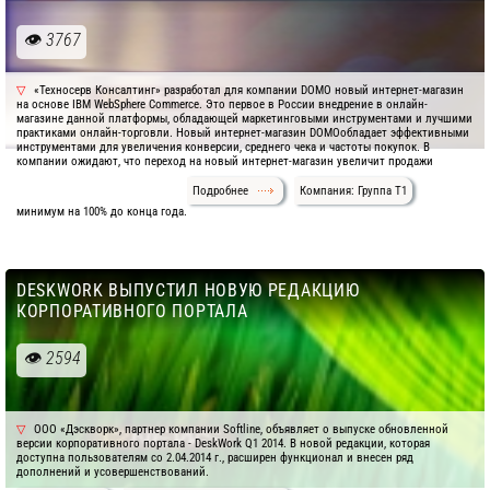
3767
«Техносерв Консалтинг» разработал для компании DOMO новый интернет-магазин
на основе IBM WebSphere Commerce. Это первое в России внедрение в онлайн-
магазине данной платформы, обладающей маркетинговыми инструментами и лучшими
практиками онлайн-торговли. Новый интернет-магазин DOMOобладает эффективными
инструментами для увеличения конверсии, среднего чека и частоты покупок. В
компании ожидают, что переход на новый интернет-магазин увеличит продажи
Подробнее
Компания: Группа Т1
минимум на 100% до конца года.
DESKWORK ВЫПУСТИЛ НОВУЮ РЕДАКЦИЮ
КОРПОРАТИВНОГО ПОРТАЛА
2594
ООО «Дэскворк», партнер компании Softline, объявляет о выпуске обновленной
версии корпоративного портала - DeskWork Q1 2014. В новой редакции, которая
доступна пользователям со 2.04.2014 г., расширен функционал и внесен ряд
дополнений и усовершенствований.