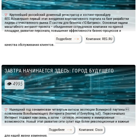
Крупнейший российский доменный регистратор и хостинг-провайдер
REG.RUзавершил первый этап внедрения корпоративного портала на базе разработки
лидера отечественного рынка IT-систем для бизнеса «1С-Битрикс». Основные задачи
масштабного интранет-проекта – объединение сотрудников компании на единой
площадке, развитие персонала, повышение эффективности бизнес-процессов и
Подробнее
Компания: REG.RU
качества обслуживания клиентов.
ЗАВТРА НАЧИНАЕТСЯ ЗДЕСЬ: ГОРОД БУДУЩЕГО
4995
Нынешний год ознаменован четвертым витком эволюции Всемирной паутины 
появлением Всеобъемлющего Интернета (Internet of Everything, IoE). Первоначально
Интернет подарил нам связь, а затем – сетевую экономику и иммерсивные
возможности. Новый этап развития сети сулит еще более революционные и важные
Подробнее
Компания: Cisco
для нашей жизни изменения.