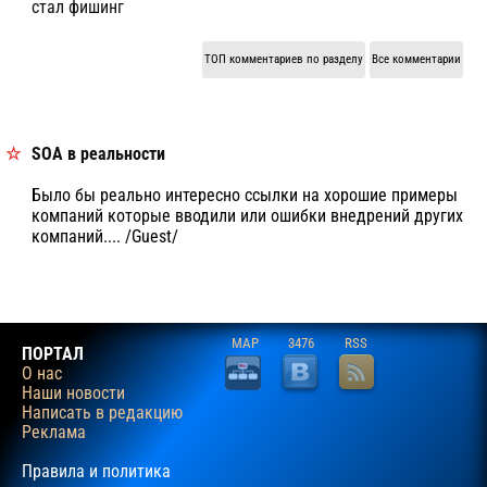
стал фишинг
ТОП комментариев по разделу
Все комментарии
КОММЕНТАРИИ
SOA в реальности
Было бы реально интересно ссылки на хорошие примеры
компаний которые вводили или ошибки внедрений других
компаний.... /Guest/
MAP
3476
RSS
ПОРТАЛ
О нас
Наши новости
Написать в редакцию
Реклама
Правила и политика