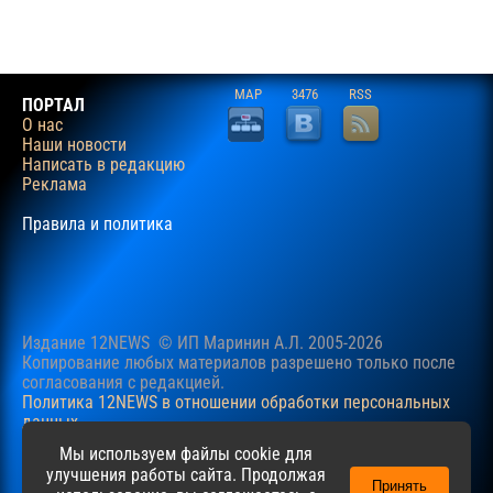
MAP
3476
RSS
ПОРТАЛ
О нас
Наши новости
Написать в редакцию
Реклама
Правила и политика
Издание 12NEWS © ИП Маринин А.Л. 2005-2026
Копирование любых материалов разрешено только после
согласования c редакцией.
Политика 12NEWS в отношении обработки персональных
данных
Наш сайт использует файлы cookie для учучшения
Мы используем файлы cookie для
пользовательского опыта. Продолжая просматривать сайт,
улучшения работы сайта. Продолжая
Принять
вы соглашаетесь с нашей
Политикой
в отношении файлов