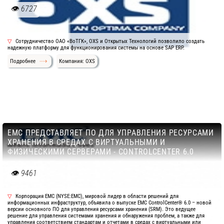
6727
Сотрудничество ОАО «ВоТГК», OXS и Открытых Технологий позволило создать
надежную платформу для функционирования системы на основе SAP ERP.
Подробнее
Компания: OXS
ЕМС ПРЕДСТАВЛЯЕТ ПО ДЛЯ УПРАВЛЕНИЯ РЕСУРСАМИ
ХРАНЕНИЯ В СРЕДАХ С ВИРТУАЛЬНЫМИ И
ФИЗИЧЕСКИМИ СЕРВЕРАМИ - CONTROLCENTER 6.0
9461
Корпорация ЕМС (NYSE:EMC), мировой лидер в области решений для
информационных инфраструктур, объявила о выпуске EMC ControlCenter® 6.0 – новой
версии основного ПО для управления ресурсами хранения (SRM). Это ведущее
решение для управления системами хранения и обнаружения проблем, а также для
управления соответствием стандартам и отчетами в средах с виртуальными или