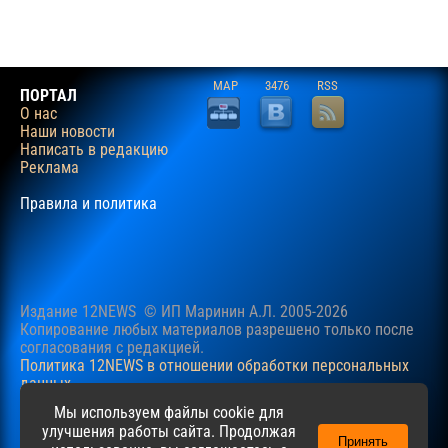
MAP
3476
RSS
ПОРТАЛ
О нас
Наши новости
Написать в редакцию
Реклама
Правила и политика
Издание 12NEWS © ИП Маринин А.Л. 2005-2026
Копирование любых материалов разрешено только после
согласования c редакцией.
Политика 12NEWS в отношении обработки персональных
данных
Наш сайт использует файлы cookie для учучшения
Мы используем файлы cookie для
пользовательского опыта. Продолжая просматривать сайт,
улучшения работы сайта. Продолжая
Принять
вы соглашаетесь с нашей
Политикой
в отношении файлов