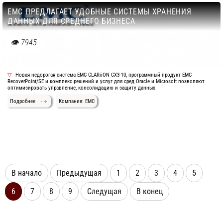
EMC ПРЕДЛАГАЕТ УДОБНЫЕ СИСТЕМЫ ХРАНЕНИЯ
ДАННЫХ ДЛЯ СРЕДНЕГО БИЗНЕСА
7945
Новая недорогая система EMC CLARiiON CX3-10, программный продукт EMC
RecoverPoint/SE и комплекс решений и услуг для сред Oracle и Microsoft позволяют
оптимизировать управление, консолидацию и защиту данных
Подробнее
Компания: EMC
В начало
Предыдущая
1
2
3
4
5
6
7
8
9
Следущая
В конец