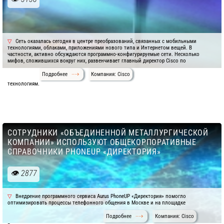
Сеть оказалась сегодня в центре преобразований, связанных с мобильными
технологиями, облаками, приложениями нового типа и Интернетом вещей. В
частности, активно обсуждаются программно-конфигурируемые сети. Несколько
мифов, сложившихся вокруг них, развенчивает главный директор Cisco по
Подробнее
Компания: Cisco
технологиям.
СОТРУДНИКИ «ОБЪЕДИНЕННОЙ МЕТАЛЛУРГИЧЕСКОЙ
КОМПАНИИ» ИСПОЛЬЗУЮТ ОБЩЕКОРПОРАТИВНЫЕ
СПРАВОЧНИКИ PHONEUP «ДИРЕКТОРИЯ»
2877
Внедрение программного сервиса Aurus PhoneUP «Директория» помогло
оптимизировать процессы телефонного общения в Москве и на площадке
Подробнее
Компания: Cisco