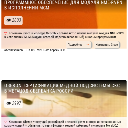
ПРОГРАММНОЕ ОБЕСПЕЧЕНИЕ ДЛЯ МОДУЛЯ NME-RVPN
В ИСПОЛНЕНИИ МСМ
2803
Компании Cisco и «С-Терра СиЭсПи» объявляют о начале выпуска модуля NME-RVPN
в исполнении МСМ (модуль сетевой модернизированный) с новым программным
Подробнее
Компания: Cisco
обеспечением – ПК CSP VPN Gate версии 3.11.
OBERON: СЕРТИФИКАЦИЯ МЕДНОЙ ПОДСИСТЕМЫ СКС
В МЕГАЦОД СБЕРБАНКА РОССИИ
2997
Компания Oberon – ведущий российский оператор услуг в сфере интегрированных
коммуникаций – объявляет о сертификации медной кабельной системы в МегаЦОД